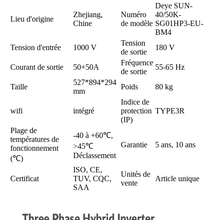
Deye SUN-
Zhejiang,
Numéro
40/50K-
Lieu d'origine
Chine
de modèle
SG01HP3-EU-
BM4
Tension
Tension d'entrée
1000 V
180 V
de sortie
Fréquence
Courant de sortie
50+50A
55-65 Hz
de sortie
527*894*294
Taille
Poids
80 kg
mm
Indice de
wifi
intégré
protection
TYPE3R
(IP)
Plage de
-40 à +60℃,
températures de
Garantie
5 ans, 10 ans
>45℃
fonctionnement
Déclassement
(℃)
ISO, CE,
Unités de
Certificat
TUV, CQC,
Article unique
vente
SAA