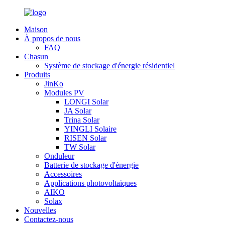
Maison
À propos de nous
FAQ
Chasun
Système de stockage d'énergie résidentiel
Produits
JinKo
Modules PV
LONGI Solar
JA Solar
Trina Solar
YINGLI Solaire
RISEN Solar
TW Solar
Onduleur
Batterie de stockage d'énergie
Accessoires
Applications photovoltaïques
AIKO
Solax
Nouvelles
Contactez-nous