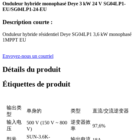
Onduleur hybride monophasé Deye 3 kW 24 V SG04LP1-
EU/SG04LP1-24-EU
Description courte :
Onduleur hybride résidentiel Deye SG04LP1 3,6 kW monophasé
1MPPT EU
Envoyez-nous un courriel
Détails du produit
Étiquettes de produit
输出类
单身的
类型
直流/交流逆变器
型
输入电
逆变器效
500 V (150 V ~ 800
97,6%
压
率
V)
SUN-3.6K-
型号
输出电流
18A