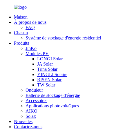
Maison
À propos de nous
FAQ
Chasun
Système de stockage d'énergie résidentiel
Produits
JinKo
Modules PV
LONGI Solar
JA Solar
Trina Solar
YINGLI Solaire
RISEN Solar
TW Solar
Onduleur
Batterie de stockage d'énergie
Accessoires
Applications photovoltaïques
AIKO
Solax
Nouvelles
Contactez-nous