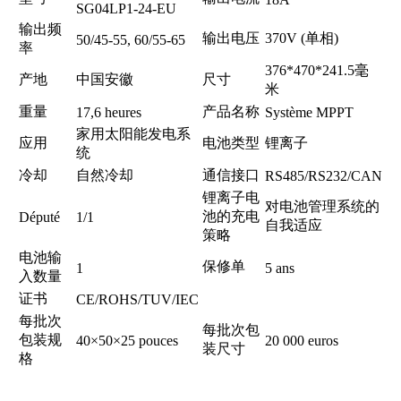
SG04LP1-24-EU
输出频
输出电压
370V (单相)
50/45-55, 60/55-65
率
376*470*241.5毫
产地
中国安徽
尺寸
米
重量
产品名称
17,6 heures
Système MPPT
家用太阳能发电系
应用
电池类型
锂离子
统
冷却
自然冷却
通信接口
RS485/RS232/CAN
锂离子电
对电池管理系统的
池的充电
Député
1/1
自我适应
策略
电池输
保修单
1
5 ans
入数量
证书
CE/ROHS/TUV/IEC
每批次
每批次包
包装规
40×50×25 pouces
20 000 euros
装尺寸
格