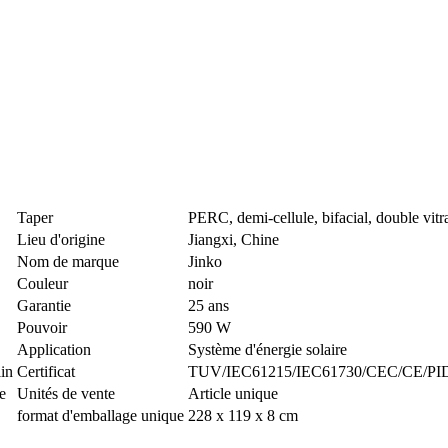
Taper
PERC, demi-cellule, bifacial, double v
Lieu d'origine
Jiangxi, Chine
Nom de marque
Jinko
Couleur
noir
Garantie
25 ans
Pouvoir
590 W
Application
Système d'énergie solaire
lin
Certificat
TUV/IEC61215/IEC61730/CEC/CE/PI
e
Unités de vente
Article unique
format d'emballage unique
228 x 119 x 8 cm