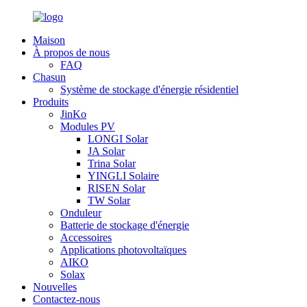
Maison
À propos de nous
FAQ
Chasun
Système de stockage d'énergie résidentiel
Produits
JinKo
Modules PV
LONGI Solar
JA Solar
Trina Solar
YINGLI Solaire
RISEN Solar
TW Solar
Onduleur
Batterie de stockage d'énergie
Accessoires
Applications photovoltaïques
AIKO
Solax
Nouvelles
Contactez-nous