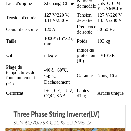
Numéro
Lieu d'origine
Zhejiang, Chine
75K-G01P3-
de modèle
EU-AM8-LV
127 V/220 V,
Tension
127 V/220 V,
Tension d'entrée
133 V/230 V
de sortie
133 V/230 V
Fréquence
Courant de sortie
120 A
50-60 Hz
de sortie
1006*516*325,5
Taille
Poids
103 kg
mm
Indice de
wifi
intégré
protection
TYPE3R
(IP)
Plage de
-40 à +60℃,
températures de
Garantie
5 ans, 10 ans
>45℃
fonctionnement
Déclassement
(℃)
ISO, CE, TUV,
Unités
Certificat
Article unique
CQC, SAA
d'ing