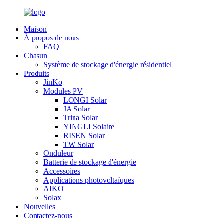
Maison
À propos de nous
FAQ
Chasun
Système de stockage d'énergie résidentiel
Produits
JinKo
Modules PV
LONGI Solar
JA Solar
Trina Solar
YINGLI Solaire
RISEN Solar
TW Solar
Onduleur
Batterie de stockage d'énergie
Accessoires
Applications photovoltaïques
AIKO
Solax
Nouvelles
Contactez-nous