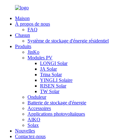
Maison
À propos de nous
FAQ
Chasun
Système de stockage d'énergie résidentiel
Produits
JinKo
Modules PV
LONGI Solar
JA Solar
Trina Solar
YINGLI Solaire
RISEN Solar
TW Solar
Onduleur
Batterie de stockage d'énergie
Accessoires
Applications photovoltaïques
AIKO
Solax
Nouvelles
Contactez-nous