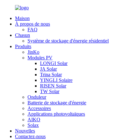
Maison
À propos de nous
FAQ
Chasun
Système de stockage d'énergie résidentiel
Produits
JinKo
Modules PV
LONGI Solar
JA Solar
Trina Solar
YINGLI Solaire
RISEN Solar
TW Solar
Onduleur
Batterie de stockage d'énergie
Accessoires
Applications photovoltaïques
AIKO
Solax
Nouvelles
Contactez-nous