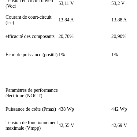
Tension en circuit ouvert
53,11 V
53,2 V
(Voc)
Courant de court-circuit
13,84 A
13,88 A
(Isc)
efficacité des composants
20,70%
20,90%
Écart de puissance (positif)
1%
1%
Paramètres de performance
électrique (NOCT)
Puissance de crête (Pmax)
438 Wp
442 Wp
Tension de fonctionnement
42,55 V
42,69 V
maximale (Vmpp)