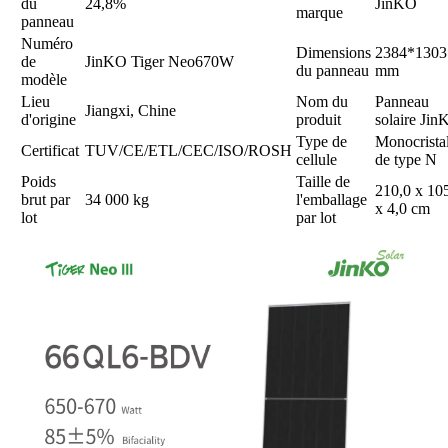
du
24,8%
JinKO
marque
panneau
Numéro
Dimensions
2384*1303
de
JinKO Tiger Neo670W
du panneau
mm
modèle
Lieu
Nom du
Panneau
Jiangxi, Chine
d'origine
produit
solaire Ji
Type de
Monocristal
Certificat
TUV/CE/ETL/CEC/ISO/ROSH
cellule
de type N
Poids
Taille de
210,0 x 10
brut par
34 000 kg
l'emballage
x 4,0 cm
lot
par lot