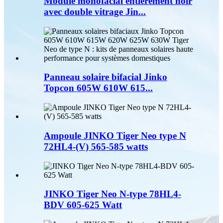
Module monofacial entièrement noir
avec double vitrage Jin...
Panneau solaire bifacial Jinko
Topcon 605W 610W 615...
Ampoule JINKO Tiger Neo type N
72HL4-(V) 565-585 watts
JINKO Tiger Neo N-type 78HL4-
BDV 605-625 Watt