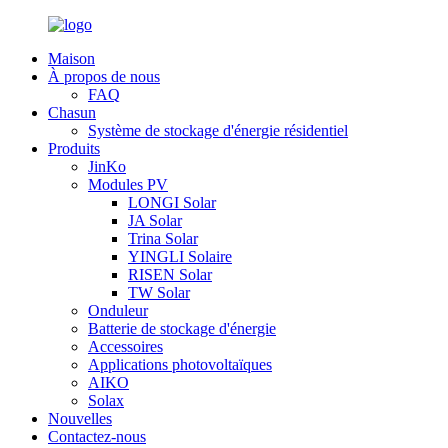
Maison
À propos de nous
FAQ
Chasun
Système de stockage d'énergie résidentiel
Produits
JinKo
Modules PV
LONGI Solar
JA Solar
Trina Solar
YINGLI Solaire
RISEN Solar
TW Solar
Onduleur
Batterie de stockage d'énergie
Accessoires
Applications photovoltaïques
AIKO
Solax
Nouvelles
Contactez-nous