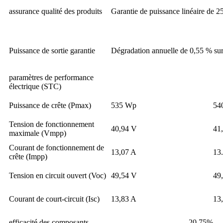
assurance qualité des produits
Garantie de puissance linéaire de 2
Puissance de sortie garantie
Dégradation annuelle de 0,55 % sur
paramètres de performance
électrique (STC)
Puissance de crête (Pmax)
535 Wp
54
Tension de fonctionnement
40,94 V
41
maximale (Vmpp)
Courant de fonctionnement de
13,07 A
13
crête (Impp)
Tension en circuit ouvert (Voc)
49,54 V
49
Courant de court-circuit (Isc)
13,83 A
13
efficacité des composants
20,75%