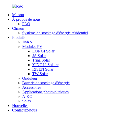
Maison
À propos de nous
FAQ
Chasun
Système de stockage d'énergie résidentiel
Produits
JinKo
Modules PV
LONGI Solar
JA Solar
Trina Solar
YINGLI Solaire
RISEN Solar
TW Solar
Onduleur
Batterie de stockage d'énergie
Accessoires
Applications photovoltaïques
AIKO
Solax
Nouvelles
Contactez-nous