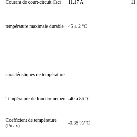
Courant de court-circuit (Isc)
11,17 A
11
température maximale durable
45 ± 2 °C
caractéristiques de température
Température de fonctionnement
-40 à 85 °C
Coefficient de température
-0,35 %/°C
(Pmax)