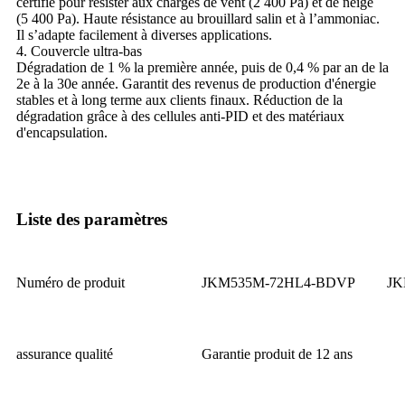
certifié pour résister aux charges de vent (2 400 Pa) et de neige
(5 400 Pa). Haute résistance au brouillard salin et à l’ammoniac.
Il s’adapte facilement à diverses applications.
4. Couvercle ultra-bas
Dégradation de 1 % la première année, puis de 0,4 % par an de la
2e à la 30e année. Garantit des revenus de production d'énergie
stables et à long terme aux clients finaux. Réduction de la
dégradation grâce à des cellules anti-PID et des matériaux
d'encapsulation.
Liste des paramètres
Numéro de produit
JKM535M-72HL4-BDVP
JK
assurance qualité
Garantie produit de 12 ans