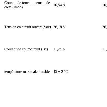
Courant de fonctionnement de
10,54 A
10
crête (Impp)
Tension en circuit ouvert (Voc)
36,18 V
36
Courant de court-circuit (Isc)
11,24 A
11
température maximale durable
45 ± 2 °C