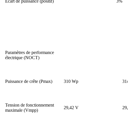
Écart de puissance (positif)
3%
Paramètres de performance
électrique (NOCT)
Puissance de crête (Pmax)
310 Wp
31
Tension de fonctionnement
29,42 V
29
maximale (Vmpp)