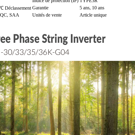
Indice de protection (IP)
TYPE3R
Garantie
5 ans, 10 ans
℃ Déclassement
CQC, SAA
Unités de vente
Article unique