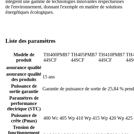
intègrent une gamme de technologies innovantes respectueuses
de l'environnement, donnant l'exemple en matière de solutions
énergétiques écologiques.
Liste des paramètres
Modèle de
TH400PMB7
TH405PMB7
TH410PMB7
TH
produit
44SCF
44SCF
44SCF
44S
assurance qualité
assurance qualité
15 ans
des produits
Puissance de
Garantie de puissance de sortie de 25,84 % pend
sortie garantie
Paramètres de
performance
électrique (STC)
Puissance de
400 Wc
405 Wp
410 Wp
415 Wp
420 Wp
425
crête (Pmax)
Tension de
fonctionnement