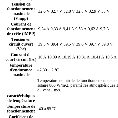
Tension de
fonctionnement
32,6 V
32,7 V
32,8 V
32,8 V
32,9 V
33 V
maximale
(Vmpp)
Courant de
fonctionnement
9,24 A
9,33 A
9,41 A
9,53 A
9,62 A
9,7 A
de crête (IMPP)
Tension en
circuit ouvert
39,3 V
39,4 V
39,5 V
39,6 V
39,7 V
39,8 V
(Voc)
Courant de
10 A
10.09 A
10.19 A
10,31 A
10,41 A
10,5 A
court-circuit (Isc)
température
d'endurance
42,30 ± 2 °C
maximale
Température nominale de fonctionnement de la 
solaire 800 W/m²
2
, paramètres atmosphériques 1
du vent 1 m/s.
caractéristiques
de température
Température de
-40 à 85 °C
fonctionnement
Coefficient de