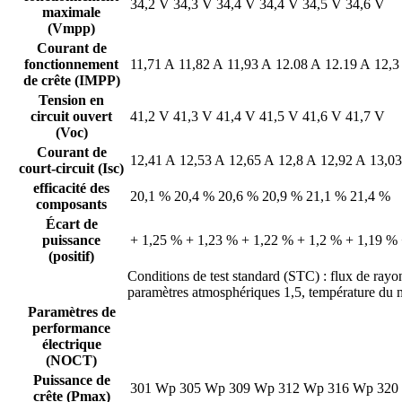
34,2 V
34,3 V
34,4 V
34,4 V
34,5 V
34,6 V
maximale
(Vmpp)
Courant de
fonctionnement
11,71 A
11,82 A
11,93 A
12.08 A
12.19 A
12,3
de crête (IMPP)
Tension en
circuit ouvert
41,2 V
41,3 V
41,4 V
41,5 V
41,6 V
41,7 V
(Voc)
Courant de
12,41 A
12,53 A
12,65 A
12,8 A
12,92 A
13,0
court-circuit (Isc)
efficacité des
20,1 %
20,4 %
20,6 %
20,9 %
21,1 %
21,4 %
composants
Écart de
puissance
+ 1,25 %
+ 1,23 %
+ 1,22 %
+ 1,2 %
+ 1,19 %
(positif)
Conditions de test standard (STC) : flux de ray
paramètres atmosphériques 1,5, température du 
Paramètres de
performance
électrique
(NOCT)
Puissance de
301 Wp
305 Wp
309 Wp
312 Wp
316 Wp
320
crête (Pmax)