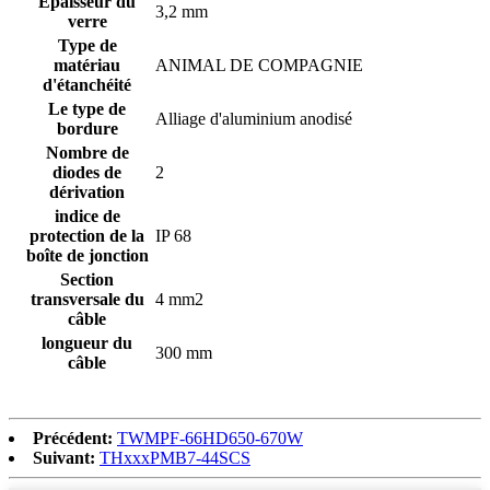
Épaisseur du
3,2 mm
verre
Type de
matériau
ANIMAL DE COMPAGNIE
d'étanchéité
Le type de
Alliage d'aluminium anodisé
bordure
Nombre de
diodes de
2
dérivation
indice de
protection de la
IP 68
boîte de jonction
Section
transversale du
4 mm
2
câble
longueur du
300 mm
câble
Précédent:
TWMPF-66HD650-670W
Suivant:
THxxxPMB7-44SCS