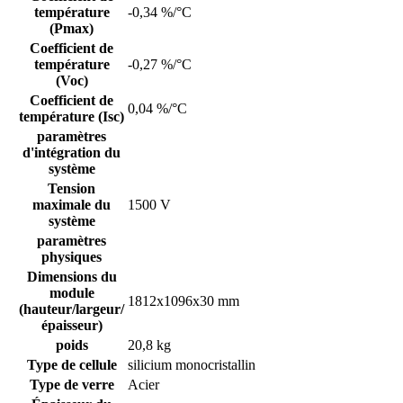
température
-0,34 %/°C
(Pmax)
Coefficient de
température
-0,27 %/°C
(Voc)
Coefficient de
0,04 %/°C
température (Isc)
paramètres
d'intégration du
système
Tension
maximale du
1500 V
système
paramètres
physiques
Dimensions du
module
1812x1096x30 mm
(hauteur/largeur/
épaisseur)
poids
20,8 kg
Type de cellule
silicium monocristallin
Type de verre
Acier