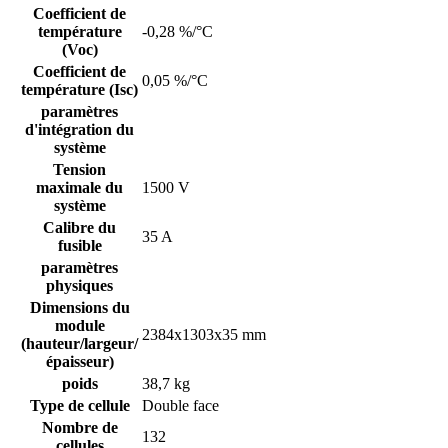
Coefficient de
température
-0,28 %/°C
(Voc)
Coefficient de
0,05 %/°C
température (Isc)
paramètres
d'intégration du
système
Tension
maximale du
1500 V
système
Calibre du
35 A
fusible
paramètres
physiques
Dimensions du
module
2384x1303x35 mm
(hauteur/largeur/
épaisseur)
poids
38,7 kg
Type de cellule
Double face
Nombre de
132
cellules