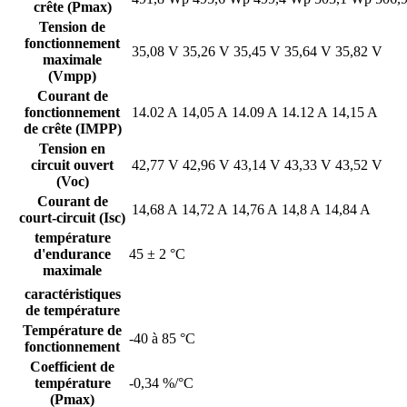
crête (Pmax)
Tension de
fonctionnement
35,08 V
35,26 V
35,45 V
35,64 V
35,82 V
maximale
(Vmpp)
Courant de
fonctionnement
14.02 A
14,05 A
14.09 A
14.12 A
14,15 A
de crête (IMPP)
Tension en
circuit ouvert
42,77 V
42,96 V
43,14 V
43,33 V
43,52 V
(Voc)
Courant de
14,68 A
14,72 A
14,76 A
14,8 A
14,84 A
court-circuit (Isc)
température
d'endurance
45 ± 2 °C
maximale
caractéristiques
de température
Température de
-40 à 85 °C
fonctionnement
Coefficient de
température
-0,34 %/°C
(Pmax)