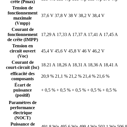
crête (Pmax)
Tension de
fonctionnement
37,6 V
37,8 V
38 V
38,2 V
38,4 V
maximale
(Vmpp)
Courant de
fonctionnement
17,29 A
17,33 A
17,37 A
17,41 A
17,45 A
de crête (IMPP)
Tension en
circuit ouvert
45,4 V
45,6 V
45,8 V
46 V
46,2 V
(Voc)
Courant de
18.21 A
18,26 A
18,31 A
18,36 A
18,41 A
court-circuit (Isc)
efficacité des
20,9 %
21,1 %
21,2 %
21,4 %
21,6 %
composants
Écart de
puissance
+ 0,5 %
+ 0,5 %
+ 0,5 %
+ 0,5 %
+ 0,5 %
(positif)
Paramètres de
performance
électrique
(NOCT)
Puissance de
491,8 Wp
495,6 Wp
499,4 Wp
503,1 Wp
506,