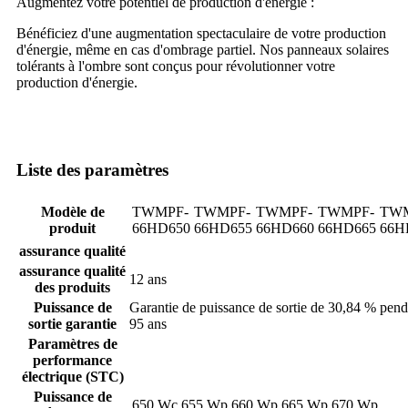
Augmentez votre potentiel de production d'énergie :
Bénéficiez d'une augmentation spectaculaire de votre production
d'énergie, même en cas d'ombrage partiel. Nos panneaux solaires
tolérants à l'ombre sont conçus pour révolutionner votre
production d'énergie.
Liste des paramètres
Modèle de
TWMPF-
TWMPF-
TWMPF-
TWMPF-
TWM
produit
66HD650
66HD655
66HD660
66HD665
66H
assurance qualité
assurance qualité
12 ans
des produits
Puissance de
Garantie de puissance de sortie de 30,84 % pend
sortie garantie
95 ans
Paramètres de
performance
électrique (STC)
Puissance de
650 Wc
655 Wp
660 Wp
665 Wp
670 Wp