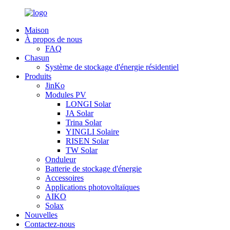
Maison
À propos de nous
FAQ
Chasun
Système de stockage d'énergie résidentiel
Produits
JinKo
Modules PV
LONGI Solar
JA Solar
Trina Solar
YINGLI Solaire
RISEN Solar
TW Solar
Onduleur
Batterie de stockage d'énergie
Accessoires
Applications photovoltaïques
AIKO
Solax
Nouvelles
Contactez-nous