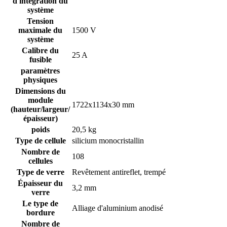
d'intégration du
système
Tension
maximale du
1500 V
système
Calibre du
25 A
fusible
paramètres
physiques
Dimensions du
module
1722x1134x30 mm
(hauteur/largeur/
épaisseur)
poids
20,5 kg
Type de cellule
silicium monocristallin
Nombre de
108
cellules
Type de verre
Revêtement antireflet, trempé
Épaisseur du
3,2 mm
verre
Le type de
Alliage d'aluminium anodisé
bordure
Nombre de