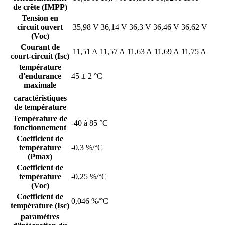
de crête (IMPP)
Tension en
circuit ouvert
35,98 V
36,14 V
36,3 V
36,46 V
36,62 V
(Voc)
Courant de
11,51 A
11,57 A
11,63 A
11,69 A
11,75 A
court-circuit (Isc)
température
d'endurance
45 ± 2 °C
maximale
caractéristiques
de température
Température de
-40 à 85 °C
fonctionnement
Coefficient de
température
-0,3 %/°C
(Pmax)
Coefficient de
température
-0,25 %/°C
(Voc)
Coefficient de
0,046 %/°C
température (Isc)
paramètres