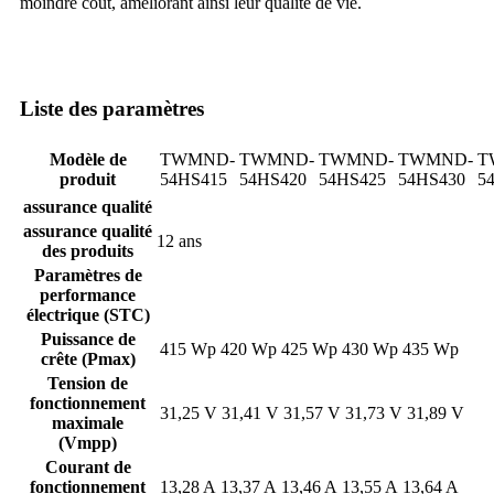
moindre coût, améliorant ainsi leur qualité de vie.
Liste des paramètres
Modèle de
TWMND-
TWMND-
TWMND-
TWMND-
T
produit
54HS415
54HS420
54HS425
54HS430
5
assurance qualité
assurance qualité
12 ans
des produits
Paramètres de
performance
électrique (STC)
Puissance de
415 Wp
420 Wp
425 Wp
430 Wp
435 Wp
crête (Pmax)
Tension de
fonctionnement
31,25 V
31,41 V
31,57 V
31,73 V
31,89 V
maximale
(Vmpp)
Courant de
fonctionnement
13,28 A
13,37 A
13,46 A
13,55 A
13,64 A