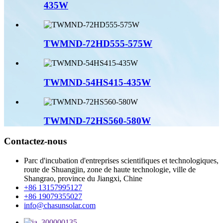
435W
TWMND-72HD555-575W
TWMND-54HS415-435W
TWMND-72HS560-580W
Contactez-nous
Parc d'incubation d'entreprises scientifiques et technologiques,
route de Shuangjin, zone de haute technologie, ville de
Shangrao, province du Jiangxi, Chine
+86 13157995127
+86 19079355027
info@chasunsolar.com