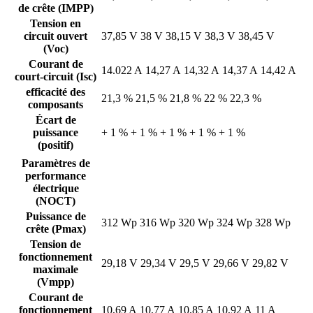
de crête (IMPP)
Tension en
circuit ouvert
37,85 V
38 V
38,15 V
38,3 V
38,45 V
(Voc)
Courant de
14.022 A
14,27 A
14,32 A
14,37 A
14,42 A
court-circuit (Isc)
efficacité des
21,3 %
21,5 %
21,8 %
22 %
22,3 %
composants
Écart de
puissance
+ 1 %
+ 1 %
+ 1 %
+ 1 %
+ 1 %
(positif)
Paramètres de
performance
électrique
(NOCT)
Puissance de
312 Wp
316 Wp
320 Wp
324 Wp
328 Wp
crête (Pmax)
Tension de
fonctionnement
29,18 V
29,34 V
29,5 V
29,66 V
29,82 V
maximale
(Vmpp)
Courant de
fonctionnement
10,69 A
10,77 A
10,85 A
10,92 A
11 A