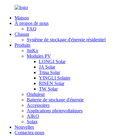
Maison
À propos de nous
FAQ
Chasun
Système de stockage d'énergie résidentiel
Produits
JinKo
Modules PV
LONGI Solar
JA Solar
Trina Solar
YINGLI Solaire
RISEN Solar
TW Solar
Onduleur
Batterie de stockage d'énergie
Accessoires
Applications photovoltaïques
AIKO
Solax
Nouvelles
Contactez-nous