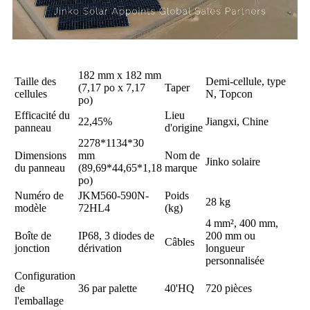
182 mm x 182 mm
Taille des
Demi-cellule, type
(7,17 po x 7,17
Taper
cellules
N, Topcon
po)
Efficacité du
Lieu
22,45%
Jiangxi, Chine
panneau
d'origine
2278*1134*30
Dimensions
mm
Nom de
Jinko solaire
du panneau
(89,69*44,65*1,18
marque
po)
Numéro de
JKM560-590N-
Poids
28 kg
modèle
72HL4
(kg)
4 mm², 400 mm,
Boîte de
IP68, 3 diodes de
200 mm ou
Câbles
jonction
dérivation
longueur
personnalisée
Configuration
de
36 par palette
40'HQ
720 pièces
l'emballage