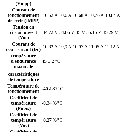
(Vmpp)
Courant de
fonctionnement
10,52 A
10,6 A
10,68 A
10,76 A
10,84 A
de crête (IMPP)
Tension en
circuit ouvert
34,72 V
34,86 V
35 V
35,15 V
35,29 V
(Voc)
Courant de
10,82 A
10,9 A
10,97 A
11,05 A
11.12 A
court-circuit (Isc)
température
d'endurance
45 ± 2 °C
maximale
caractéristiques
de température
Température de
-40 à 85 °C
fonctionnement
Coefficient de
température
-0,34 %/°C
(Pmax)
Coefficient de
température
-0,27 %/°C
(Voc)
Coefficient de