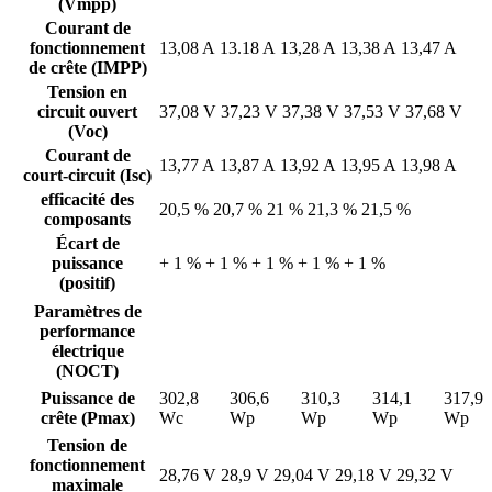
(Vmpp)
Courant de
fonctionnement
13,08 A
13.18 A
13,28 A
13,38 A
13,47 A
de crête (IMPP)
Tension en
circuit ouvert
37,08 V
37,23 V
37,38 V
37,53 V
37,68 V
(Voc)
Courant de
13,77 A
13,87 A
13,92 A
13,95 A
13,98 A
court-circuit (Isc)
efficacité des
20,5 %
20,7 %
21 %
21,3 %
21,5 %
composants
Écart de
puissance
+ 1 %
+ 1 %
+ 1 %
+ 1 %
+ 1 %
(positif)
Paramètres de
performance
électrique
(NOCT)
Puissance de
302,8
306,6
310,3
314,1
317,9
crête (Pmax)
Wc
Wp
Wp
Wp
Wp
Tension de
fonctionnement
28,76 V
28,9 V
29,04 V
29,18 V
29,32 V
maximale