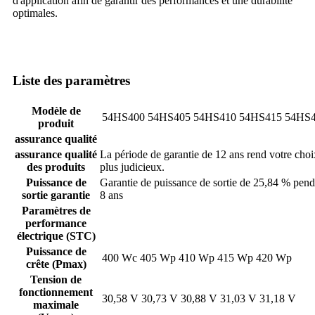
d'application afin de garantir des performances et une durabilité
optimales.
Liste des paramètres
Modèle de
54HS400
54HS405
54HS410
54HS415
54HS
produit
assurance qualité
assurance qualité
La période de garantie de 12 ans rend votre choi
des produits
plus judicieux.
Puissance de
Garantie de puissance de sortie de 25,84 % pend
sortie garantie
8 ans
Paramètres de
performance
électrique (STC)
Puissance de
400 Wc
405 Wp
410 Wp
415 Wp
420 Wp
crête (Pmax)
Tension de
fonctionnement
30,58 V
30,73 V
30,88 V
31,03 V
31,18 V
maximale