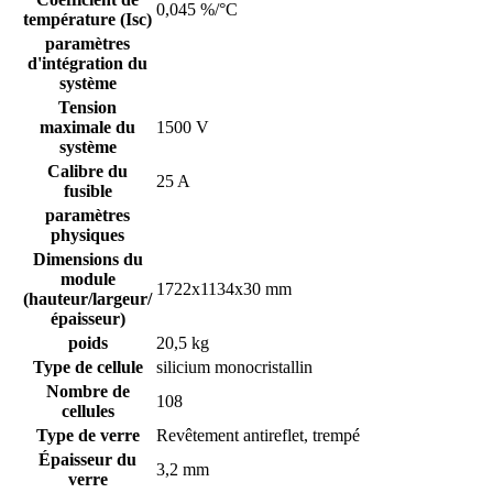
0,045 %/°C
température (Isc)
paramètres
d'intégration du
système
Tension
maximale du
1500 V
système
Calibre du
25 A
fusible
paramètres
physiques
Dimensions du
module
1722x1134x30 mm
(hauteur/largeur/
épaisseur)
poids
20,5 kg
Type de cellule
silicium monocristallin
Nombre de
108
cellules
Type de verre
Revêtement antireflet, trempé
Épaisseur du
3,2 mm
verre