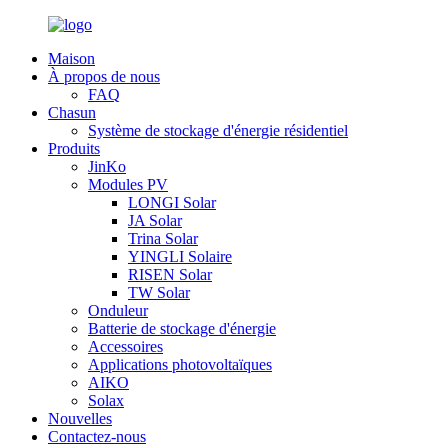
Maison
À propos de nous
FAQ
Chasun
Système de stockage d'énergie résidentiel
Produits
JinKo
Modules PV
LONGI Solar
JA Solar
Trina Solar
YINGLI Solaire
RISEN Solar
TW Solar
Onduleur
Batterie de stockage d'énergie
Accessoires
Applications photovoltaïques
AIKO
Solax
Nouvelles
Contactez-nous