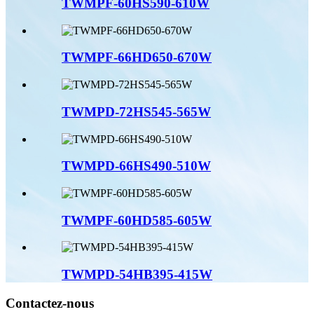
TWMPF-60HS590-610W
TWMPF-66HD650-670W
TWMPD-72HS545-565W
TWMPD-66HS490-510W
TWMPF-60HD585-605W
TWMPD-54HB395-415W
Contactez-nous